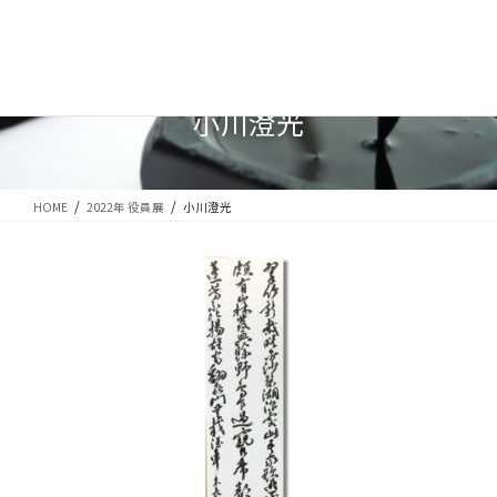
コ
ナ
ン
ビ
テ
ゲ
ン
ー
ツ
シ
小川澄光
に
ョ
移
ン
動
に
移
HOME
2022年 役員展
小川澄光
動