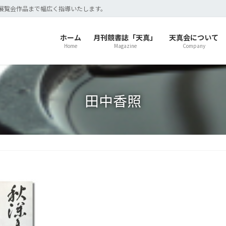
展覧会作品まで幅広く指導いたします。
ホーム
月刊競書誌「天真」
天真会について
Home
Magazine
Company
田中香照