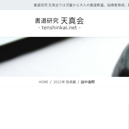
コ
ナ
書道研究 天真会では児童から大人の書道教室、指導者育成、
ン
ビ
テ
ゲ
ン
ー
ツ
シ
に
ョ
移
ン
動
に
移
動
HOME
2022年 役員展
田中香照