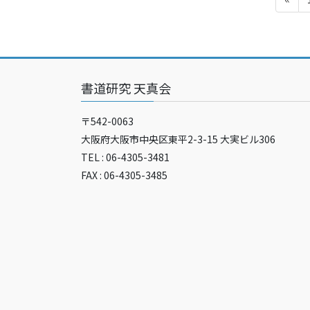
稿
の
ペ
ー
書道研究 天真会
ジ
〒542-0063
送
大阪府大阪市中央区東平2-3-15 大実ビル306
り
TEL : 06-4305-3481
FAX : 06-4305-3485