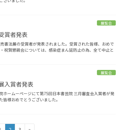
ございました。
展覧会
展受賞者発表
回読売書法展の受賞者が発表されました。受賞された皆様、おめで
式・祝賀懇親会については、感染症まん延防止の為、全て中止と
展覧会
院展入賞者発表
書芸院ホームーページにて第75回日本書芸院 三月審査会入賞者が発
た皆様おめでとうございました。
ペ
ペ
ペ
1
2
3
»