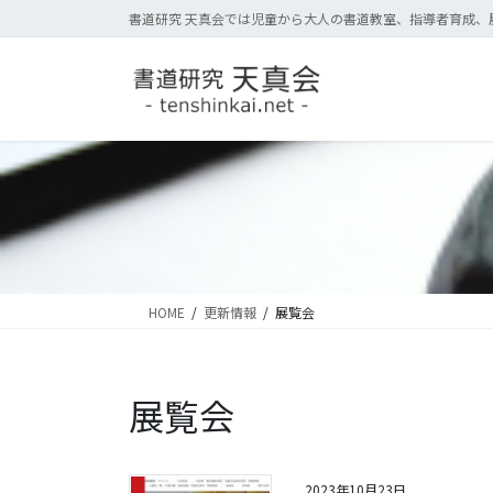
コ
ナ
書道研究 天真会では児童から大人の書道教室、指導者育成、
ン
ビ
テ
ゲ
ン
ー
ツ
シ
に
ョ
移
ン
動
に
移
動
HOME
更新情報
展覧会
展覧会
2023年10月23日