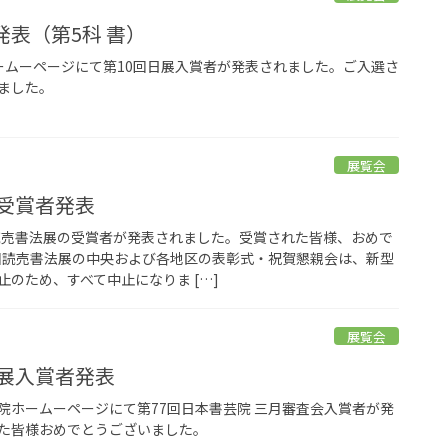
発表（第5科 書）
展ホームーページにて第10回日展入賞者が発表されました。ご入選さ
ました。
展覧会
展受賞者発表
回読売書法展の受賞者が発表されました。受賞された皆様、おめで
8回読売書法展の中央および各地区の表彰式・祝賀懇親会は、新型
のため、すべて中止になりま […]
展覧会
院展入賞者発表
書芸院ホームーページにて第77回日本書芸院 三月審査会入賞者が発
た皆様おめでとうございました。